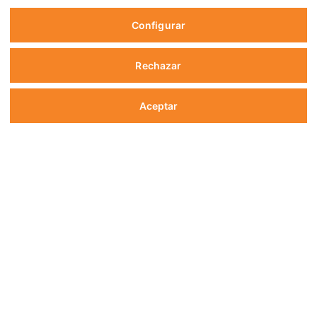
Configurar
Rechazar
Aceptar
Contáctanos
Aumenta la presencia de tu
empresa en el mundo
digital con la tranquilidad
de contar con la