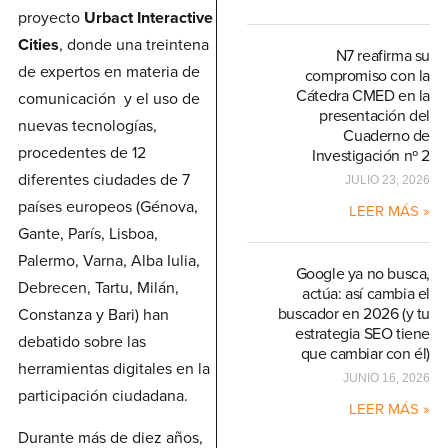
proyecto
Urbact Interactive
Cities
, donde una treintena
N7 reafirma su
de expertos en materia de
compromiso con la
Cátedra CMED en la
comunicación y el uso de
presentación del
nuevas tecnologías,
Cuaderno de
procedentes de 12
Investigación nº 2
diferentes ciudades de 7
JULIO 23, 2026
países europeos (Génova,
LEER MÁS »
Gante, París, Lisboa,
Palermo, Varna, Alba Iulia,
Google ya no busca,
Debrecen, Tartu, Milán,
actúa: así cambia el
buscador en 2026 (y tu
Constanza y Bari) han
estrategia SEO tiene
debatido sobre las
que cambiar con él)
herramientas digitales en la
JUNIO 16, 2026
participación ciudadana.
LEER MÁS »
Durante más de diez años,