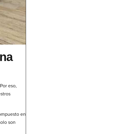
una
Por eso,
stros
compuesto en
solo son