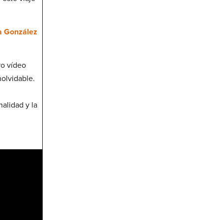
a González
ro vídeo
olvidable.
alidad y la