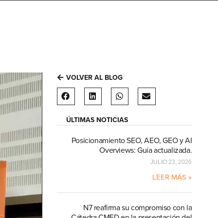
VOLVER AL BLOG
ÚLTIMAS NOTICIAS
Posicionamiento SEO, AEO, GEO y AI
Overviews: Guía actualizada.
JULIO 23, 2026
LEER MÁS »
N7 reafirma su compromiso con la
Cátedra CMED en la presentación del