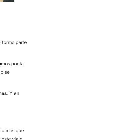
 forma parte
amos por la
do se
nas
. Y en
cho más que
 este viaje