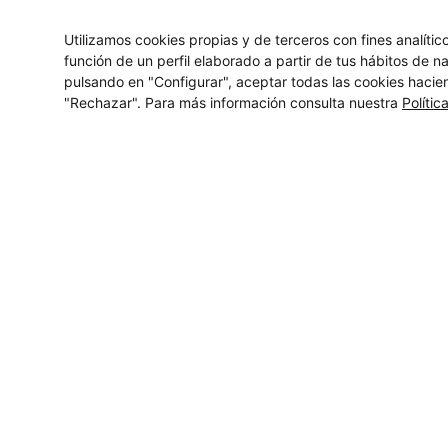
Utilizamos cookies propias y de terceros con fines analíti
función de un perfil elaborado a partir de tus hábitos de 
pulsando en "Configurar", aceptar todas las cookies hacie
"Rechazar". Para más información consulta nuestra
Polític
Contáctanos
Aumenta la presencia de tu empresa en el
mundo digital con la tranquilidad de contar
con la experiencia de grandes
profesionales.
¡Impulsa tu marca!
He leído