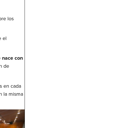
bre los
 el
e
nace con
n de
as en cada
n la misma