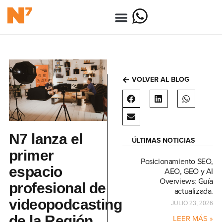
VOLVER AL BLOG
N7 lanza el
ÚLTIMAS NOTICIAS
primer
Posicionamiento SEO,
espacio
AEO, GEO y AI
Overviews: Guía
profesional de
actualizada.
videopodcasting
JULIO 23, 2026
de la Región
LEER MÁS »