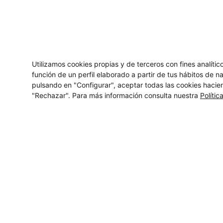
Utilizamos cookies propias y de terceros con fines analíti
función de un perfil elaborado a partir de tus hábitos de 
pulsando en "Configurar", aceptar todas las cookies hacie
"Rechazar". Para más información consulta nuestra
Polític
Contáctanos
Aumenta la presencia de tu empresa en el
mundo digital con la tranquilidad de contar
con la experiencia de grandes
profesionales.
¡Impulsa tu marca!