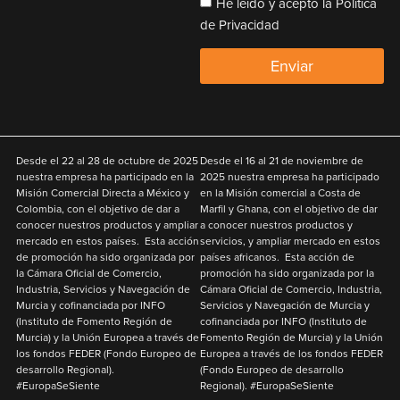
He leído y acepto la Política
de Privacidad
Enviar
Desde el
22 al 28 de octubre de 2025
Desde el
16 al 21 de noviembre de
nuestra empresa ha participado en la
2025
nuestra empresa ha participado
Misión Comercial Directa a México y
en la Misión comercial a Costa de
Colombia
,
con el objetivo de
dar a
Marfil y Ghana
,
con el objetivo de
dar
conocer nuestros productos y ampliar
a conocer nuestros productos y
mercado en estos países. Esta acción
servicios, y ampliar mercado en estos
de promoción ha sido organizada por
países africanos. Esta acción de
la Cámara Oficial de Comercio,
promoción ha sido organizada por la
Industria, Servicios y Navegación de
Cámara Oficial de Comercio, Industria,
Murcia y cofinanciada por
INFO
Servicios y Navegación de Murcia y
(Instituto de Fomento Región de
cofinanciada por
INFO
(Instituto de
Murcia) y la
Unión Europea
a través de
Fomento Región de Murcia) y la
Unión
los fondos
FEDER
(Fondo Europeo de
Europea
a través de los fondos
FEDER
desarrollo Regional).
(Fondo Europeo de desarrollo
#EuropaSeSiente
Regional). #EuropaSeSiente