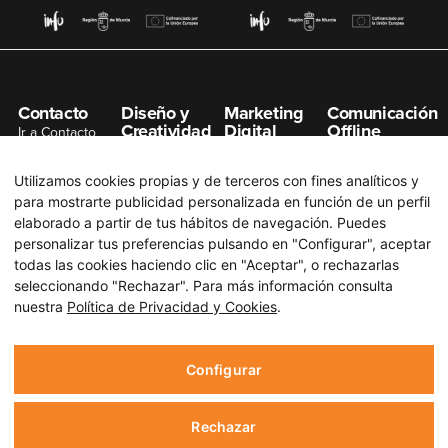
Contacto
Diseño y
Marketing
Comunicación
Creatividad
Digital
Offline
Ir a Contacto
Gestión de
Posicionamiento
Organización de
info@n7net.com
Redes Sociales
SEO
Eventos
Utilizamos cookies propias y de terceros con fines analíticos y
Diseño de
Posicionamiento
Publicidad en
para mostrarte publicidad personalizada en función de un perfil
Páginas Web
SEM
Prensa
elaborado a partir de tus hábitos de navegación. Puedes
Diseño Gráfico
Campaña Redes
Publicidad en
personalizar tus preferencias pulsando en "Configurar", aceptar
Sociales
Radio
todas las cookies haciendo clic en "Aceptar", o rechazarlas
Branding
seleccionando "Rechazar". Para más información consulta
Email Marketing
Publicidad en
Producción
nuestra
Política de Privacidad y Cookies
.
Televisión
Audiovisual
Campañas de
Display
Notas de Prensa
Configurar
Rechazar
Aviso Legal