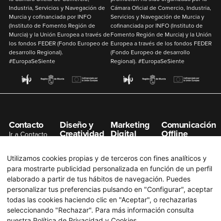
Industria, Servicios y Navegación de
Cámara Oficial de Comercio, Industria,
Murcia y cofinanciada por
INFO
Servicios y Navegación de Murcia y
(Instituto de Fomento Región de
cofinanciada por
INFO
(Instituto de
Murcia) y la
Unión Europea
a través de
Fomento Región de Murcia) y la
Unión
los fondos
FEDER
(Fondo Europeo de
Europea
a través de los fondos
FEDER
desarrollo Regional).
(Fondo Europeo de desarrollo
#EuropaSeSiente
Regional). #EuropaSeSiente
Contacto
Diseño y
Marketing
Comunicación
Creatividad
Digital
Offline
Ir a Contacto
Gestión de
Posicionamiento
Organización de
info@n7net.com
Redes Sociales
SEO
Eventos
Utilizamos cookies propias y de terceros con fines analíticos y
Diseño de
Posicionamiento
Publicidad en
para mostrarte publicidad personalizada en función de un perfil
Páginas Web
SEM
Prensa
elaborado a partir de tus hábitos de navegación. Puedes
Diseño Gráfico
Campaña Redes
Publicidad en
personalizar tus preferencias pulsando en "Configurar", aceptar
Sociales
Radio
todas las cookies haciendo clic en "Aceptar", o rechazarlas
Branding
seleccionando "Rechazar". Para más información consulta
Email Marketing
Publicidad en
Producción
nuestra
Política de Privacidad y Cookies
.