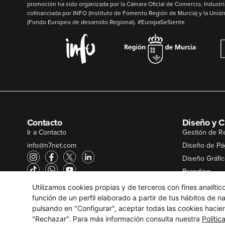
promoción ha sido organizada por la Cámara Oficial de Comercio, Industri
cofinanciada por
INFO
(Instituto de Fomento Región de Murcia) y la
Unión
(Fondo Europeo de desarrollo Regional). #EuropaSeSiente
Contacto
Diseño y C
Ir a Contacto
Gestión de R
info@n7net.com
Diseño de Pá
Diseño Gráfi
Branding
Producción A
Utilizamos cookies propias y de terceros con fines analíti
función de un perfil elaborado a partir de tus hábitos de 
pulsando en "Configurar", aceptar todas las cookies hacie
"Rechazar". Para más información consulta nuestra
Polític