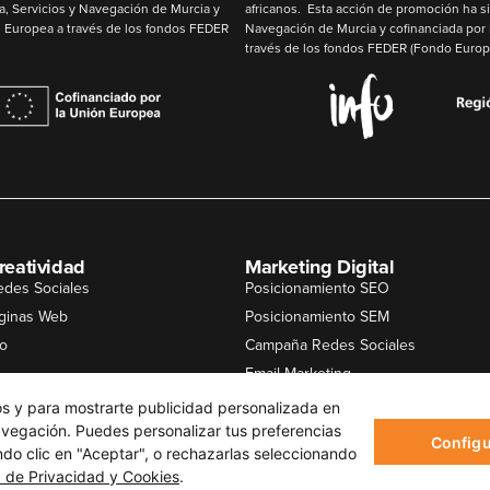
a, Servicios y Navegación de Murcia y
africanos. Esta acción de promoción ha si
 Europea
a través de los fondos
FEDER
Navegación de Murcia y cofinanciada por
través de los fondos
FEDER
(Fondo Europe
reatividad
Marketing Digital
edes Sociales
Posicionamiento SEO
ginas Web
Posicionamiento SEM
co
Campaña Redes Sociales
Email Marketing
udiovisual
Campañas de Display
cos y para mostrarte publicidad personalizada en
navegación. Puedes personalizar tus preferencias
Configu
ndo clic en "Aceptar", o rechazarlas seleccionando
a de Privacidad y Cookies
.