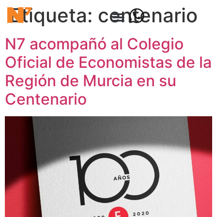
Etiqueta:
centenario
N7 acompañó al Colegio
Oficial de Economistas de la
Región de Murcia en su
Centenario