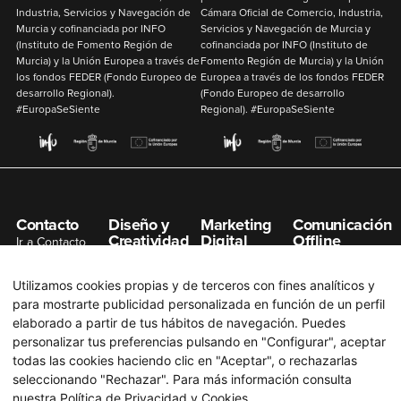
Industria, Servicios y Navegación de
Cámara Oficial de Comercio, Industria,
Murcia y cofinanciada por
INFO
Servicios y Navegación de Murcia y
(Instituto de Fomento Región de
cofinanciada por
INFO
(Instituto de
Murcia) y la
Unión Europea
a través de
Fomento Región de Murcia) y la
Unión
los fondos
FEDER
(Fondo Europeo de
Europea
a través de los fondos
FEDER
desarrollo Regional).
(Fondo Europeo de desarrollo
#EuropaSeSiente
Regional). #EuropaSeSiente
Contacto
Diseño y
Marketing
Comunicación
Creatividad
Digital
Offline
Ir a Contacto
Gestión de
Posicionamiento
Organización de
info@n7net.com
Redes Sociales
SEO
Eventos
Utilizamos cookies propias y de terceros con fines analíticos y
Diseño de
Posicionamiento
Publicidad en
para mostrarte publicidad personalizada en función de un perfil
Páginas Web
SEM
Prensa
elaborado a partir de tus hábitos de navegación. Puedes
Diseño Gráfico
Campaña Redes
Publicidad en
personalizar tus preferencias pulsando en "Configurar", aceptar
Sociales
Radio
todas las cookies haciendo clic en "Aceptar", o rechazarlas
Branding
seleccionando "Rechazar". Para más información consulta
Email Marketing
Publicidad en
Producción
nuestra
Política de Privacidad y Cookies
.