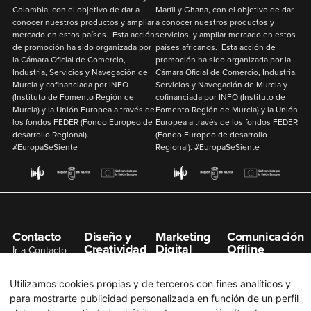
Colombia
,
con el objetivo de
dar a
Marfil y Ghana
,
con el objetivo de
dar
conocer nuestros productos y ampliar
a conocer nuestros productos y
mercado en estos países. Esta acción
servicios, y ampliar mercado en estos
de promoción ha sido organizada por
países africanos. Esta acción de
la Cámara Oficial de Comercio,
promoción ha sido organizada por la
Industria, Servicios y Navegación de
Cámara Oficial de Comercio, Industria,
Murcia y cofinanciada por
INFO
Servicios y Navegación de Murcia y
(Instituto de Fomento Región de
cofinanciada por
INFO
(Instituto de
Murcia) y la
Unión Europea
a través de
Fomento Región de Murcia) y la
Unión
los fondos
FEDER
(Fondo Europeo de
Europea
a través de los fondos
FEDER
desarrollo Regional).
(Fondo Europeo de desarrollo
#EuropaSeSiente
Regional). #EuropaSeSiente
Contacto
Diseño y
Marketing
Comunicación
Creatividad
Digital
Offline
Ir a Contacto
Gestión de
Posicionamiento
Organización de
info@n7net.com
Redes Sociales
SEO
Eventos
Utilizamos cookies propias y de terceros con fines analíticos y
Diseño de
Posicionamiento
Publicidad en
para mostrarte publicidad personalizada en función de un perfil
Páginas Web
SEM
Prensa