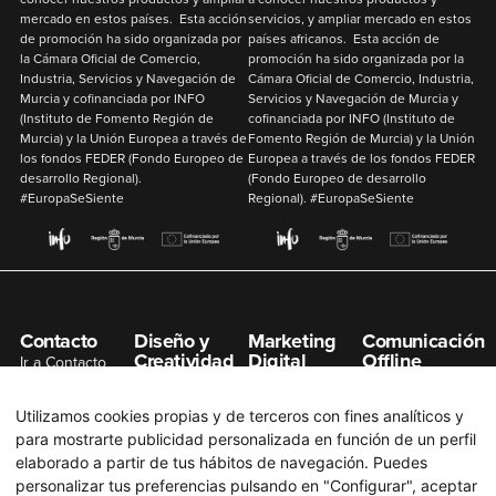
mercado en estos países. Esta acción
servicios, y ampliar mercado en estos
de promoción ha sido organizada por
países africanos. Esta acción de
la Cámara Oficial de Comercio,
promoción ha sido organizada por la
Industria, Servicios y Navegación de
Cámara Oficial de Comercio, Industria,
Murcia y cofinanciada por
INFO
Servicios y Navegación de Murcia y
(Instituto de Fomento Región de
cofinanciada por
INFO
(Instituto de
Murcia) y la
Unión Europea
a través de
Fomento Región de Murcia) y la
Unión
los fondos
FEDER
(Fondo Europeo de
Europea
a través de los fondos
FEDER
desarrollo Regional).
(Fondo Europeo de desarrollo
#EuropaSeSiente
Regional). #EuropaSeSiente
Contacto
Diseño y
Marketing
Comunicación
Creatividad
Digital
Offline
Ir a Contacto
Gestión de
Posicionamiento
Organización de
info@n7net.com
Redes Sociales
SEO
Eventos
Utilizamos cookies propias y de terceros con fines analíticos y
Diseño de
Posicionamiento
Publicidad en
para mostrarte publicidad personalizada en función de un perfil
Páginas Web
SEM
Prensa
elaborado a partir de tus hábitos de navegación. Puedes
Diseño Gráfico
Campaña Redes
Publicidad en
personalizar tus preferencias pulsando en "Configurar", aceptar