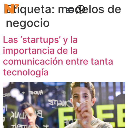
Etiqueta:
modelos de
negocio
Las ‘startups’ y la
importancia de la
comunicación entre tanta
tecnología