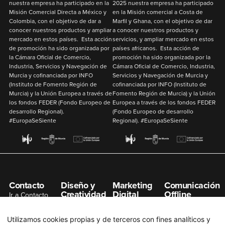
nuestra empresa ha participado en la
2025
nuestra empresa ha participado
Misión Comercial Directa a México y
en la Misión comercial a Costa de
Colombia
,
con el objetivo de
dar a
Marfil y Ghana
,
con el objetivo de
dar
conocer nuestros productos y ampliar
a conocer nuestros productos y
mercado en estos países. Esta acción
servicios, y ampliar mercado en estos
de promoción ha sido organizada por
países africanos. Esta acción de
la Cámara Oficial de Comercio,
promoción ha sido organizada por la
Industria, Servicios y Navegación de
Cámara Oficial de Comercio, Industria,
Murcia y cofinanciada por
INFO
Servicios y Navegación de Murcia y
(Instituto de Fomento Región de
cofinanciada por
INFO
(Instituto de
Murcia) y la
Unión Europea
a través de
Fomento Región de Murcia) y la
Unión
los fondos
FEDER
(Fondo Europeo de
Europea
a través de los fondos
FEDER
desarrollo Regional).
(Fondo Europeo de desarrollo
#EuropaSeSiente
Regional). #EuropaSeSiente
Contacto
Diseño y
Marketing
Comunicación
Creatividad
Digital
Offline
Ir a Contacto
Gestión de
Posicionamiento
Organización de
info@n7net.com
Redes Sociales
SEO
Eventos
Utilizamos cookies propias y de terceros con fines analíticos y