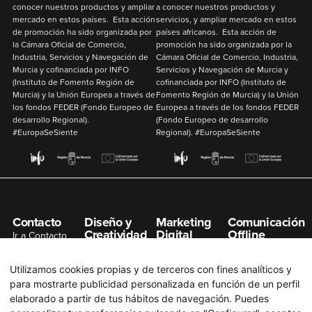
conocer nuestros productos y ampliar
a conocer nuestros productos y
mercado en estos países. Esta acción
servicios, y ampliar mercado en estos
de promoción ha sido organizada por
países africanos. Esta acción de
la Cámara Oficial de Comercio,
promoción ha sido organizada por la
Industria, Servicios y Navegación de
Cámara Oficial de Comercio, Industria,
Murcia y cofinanciada por
INFO
Servicios y Navegación de Murcia y
(Instituto de Fomento Región de
cofinanciada por
INFO
(Instituto de
Murcia) y la
Unión Europea
a través de
Fomento Región de Murcia) y la
Unión
los fondos
FEDER
(Fondo Europeo de
Europea
a través de los fondos
FEDER
desarrollo Regional).
(Fondo Europeo de desarrollo
#EuropaSeSiente
Regional). #EuropaSeSiente
Contacto
Diseño y
Marketing
Comunicación
Creatividad
Digital
Offline
Ir a Contacto
Gestión de
Posicionamiento
Organización de
info@n7net.com
Redes Sociales
SEO
Eventos
Utilizamos cookies propias y de terceros con fines analíticos y
Diseño de
Posicionamiento
Publicidad en
para mostrarte publicidad personalizada en función de un perfil
Páginas Web
SEM
Prensa
elaborado a partir de tus hábitos de navegación. Puedes