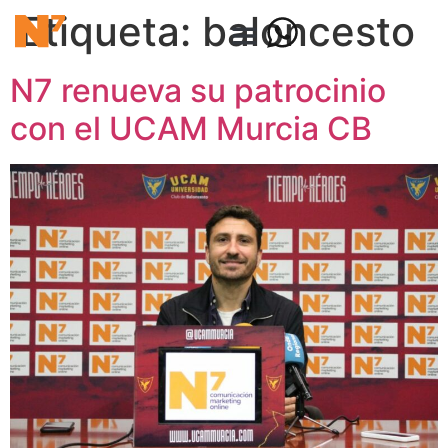
Etiqueta:
baloncesto
N7 renueva su patrocinio
con el UCAM Murcia CB