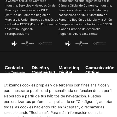
la Cámara Oficial de Comercio,
promoción ha sido organizada por la
Industria, Servicios y Navegación de
Cámara Oficial de Comercio, Industria,
Murcia y cofinanciada por
INFO
Servicios y Navegación de Murcia y
(Instituto de Fomento Región de
cofinanciada por
INFO
(Instituto de
Murcia) y la
Unión Europea
a través de
Fomento Región de Murcia) y la
Unión
los fondos
FEDER
(Fondo Europeo de
Europea
a través de los fondos
FEDER
desarrollo Regional).
(Fondo Europeo de desarrollo
#EuropaSeSiente
Regional). #EuropaSeSiente
Contacto
Diseño y
Marketing
Comunicación
Creatividad
Digital
Offline
Ir a Contacto
Gestión de
Posicionamiento
Organización de
info@n7net.com
Redes Sociales
SEO
Eventos
Utilizamos cookies propias y de terceros con fines analíticos y
Diseño de
Posicionamiento
Publicidad en
para mostrarte publicidad personalizada en función de un perfil
Páginas Web
SEM
Prensa
elaborado a partir de tus hábitos de navegación. Puedes
Diseño Gráfico
Campaña Redes
Publicidad en
personalizar tus preferencias pulsando en "Configurar", aceptar
Sociales
Radio
todas las cookies haciendo clic en "Aceptar", o rechazarlas
Branding
seleccionando "Rechazar". Para más información consulta
Email Marketing
Publicidad en
Producción