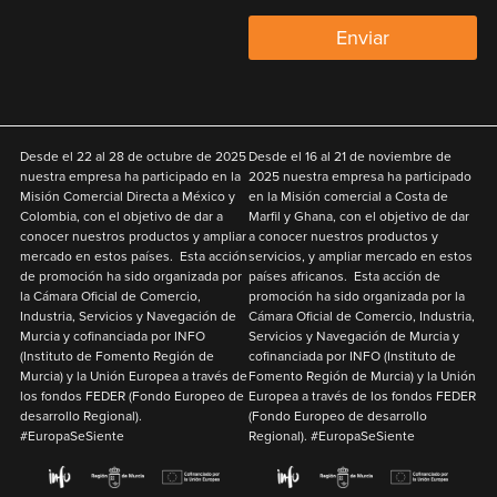
Enviar
Desde el
22 al 28 de octubre de 2025
Desde el
16 al 21 de noviembre de
nuestra empresa ha participado en la
2025
nuestra empresa ha participado
Misión Comercial Directa a México y
en la Misión comercial a Costa de
Colombia
,
con el objetivo de
dar a
Marfil y Ghana
,
con el objetivo de
dar
conocer nuestros productos y ampliar
a conocer nuestros productos y
mercado en estos países. Esta acción
servicios, y ampliar mercado en estos
de promoción ha sido organizada por
países africanos. Esta acción de
la Cámara Oficial de Comercio,
promoción ha sido organizada por la
Industria, Servicios y Navegación de
Cámara Oficial de Comercio, Industria,
Murcia y cofinanciada por
INFO
Servicios y Navegación de Murcia y
(Instituto de Fomento Región de
cofinanciada por
INFO
(Instituto de
Murcia) y la
Unión Europea
a través de
Fomento Región de Murcia) y la
Unión
los fondos
FEDER
(Fondo Europeo de
Europea
a través de los fondos
FEDER
desarrollo Regional).
(Fondo Europeo de desarrollo
#EuropaSeSiente
Regional). #EuropaSeSiente