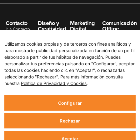
Contacto
Diseño y
Marketing
Comunicación
Creatividad
Digital
Offline
Ir a Contacto
Gestión de
Posicionamiento
Organización de
info@n7net.com
Redes Sociales
SEO
Eventos
Utilizamos cookies propias y de terceros con fines analíticos y
Diseño de
Posicionamiento
Publicidad en
para mostrarte publicidad personalizada en función de un perfil
Páginas Web
SEM
Prensa
elaborado a partir de tus hábitos de navegación. Puedes
Diseño Gráfico
Campaña Redes
Publicidad en
personalizar tus preferencias pulsando en "Configurar", aceptar
Sociales
Radio
todas las cookies haciendo clic en "Aceptar", o rechazarlas
Branding
seleccionando "Rechazar". Para más información consulta
Email Marketing
Publicidad en
Producción
nuestra
Política de Privacidad y Cookies
.
Televisión
Audiovisual
Campañas de
Display
Notas de Prensa
Configurar
Rechazar
Aviso Legal
Política de Privacidad y Cookies
Aceptar