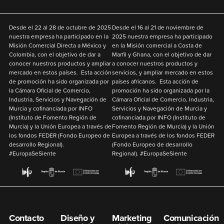
Desde el
22 al 28 de octubre de 2025
Desde el
16 al 21 de noviembre de
nuestra empresa ha participado en la
2025
nuestra empresa ha participado
Misión Comercial Directa a México y
en la Misión comercial a Costa de
Colombia
,
con el objetivo de
dar a
Marfil y Ghana
,
con el objetivo de
dar
conocer nuestros productos y ampliar
a conocer nuestros productos y
mercado en estos países. Esta acción
servicios, y ampliar mercado en estos
de promoción ha sido organizada por
países africanos. Esta acción de
la Cámara Oficial de Comercio,
promoción ha sido organizada por la
Industria, Servicios y Navegación de
Cámara Oficial de Comercio, Industria,
Murcia y cofinanciada por
INFO
Servicios y Navegación de Murcia y
(Instituto de Fomento Región de
cofinanciada por
INFO
(Instituto de
Murcia) y la
Unión Europea
a través de
Fomento Región de Murcia) y la
Unión
los fondos
FEDER
(Fondo Europeo de
Europea
a través de los fondos
FEDER
desarrollo Regional).
(Fondo Europeo de desarrollo
#EuropaSeSiente
Regional). #EuropaSeSiente
Contacto
Diseño y
Marketing
Comunicación